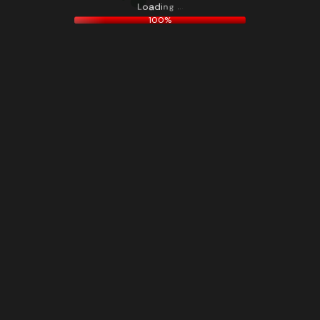
.
.
.
g
n
i
d
L
a
o
100%
1
K+
1
K+
TOTAL MEMBER
TOTAL MEMBER
Ornare non nulla
Ornare non nulla
faucibus pulvinar
faucibus pulvinar
vulputate neque at
vulputate neque at
Suscipit.
Suscipit.