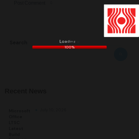
Post Comment
n
g
i
.
d
.
a
.
Search
o
L
100%
Recent News
July 10, 2026
Microsoft
Office
LTSC
Latest
Build