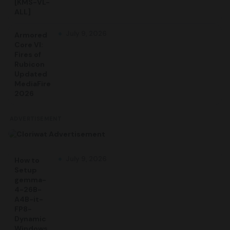
[KMS-VL-
ALL]
July 9, 2026
Armored
Core VI:
Fires of
Rubicon
Updated
MediaFire
2026
ADVERTISEMENT
July 9, 2026
How to
Setup
gemma-
4-26B-
A4B-it-
FP8-
Dynamic
Windows